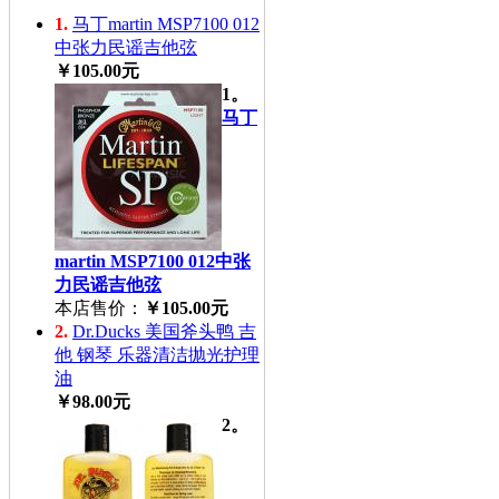
1.
马丁martin MSP7100 012
中张力民谣吉他弦
￥105.00元
1。
马丁
martin MSP7100 012中张
力民谣吉他弦
本店售价：
￥105.00元
2.
Dr.Ducks 美国斧头鸭 吉
他 钢琴 乐器清洁抛光护理
油
￥98.00元
2。