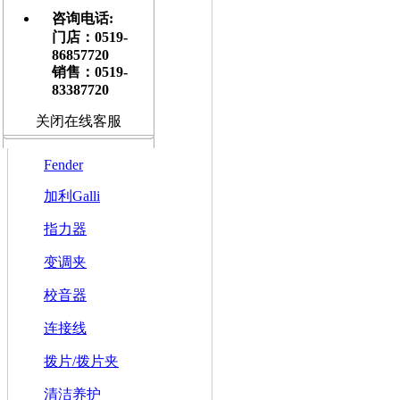
Gibson
咨询电话:
门店：0519-
Elixir
86857720
达达里奥
销售：0519-
83387720
奥古斯丁
关闭在线客服
Martin
Fender
加利Galli
指力器
变调夹
校音器
连接线
拨片/拨片夹
清洁养护