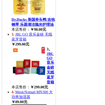
Dr.Ducks 美国斧头鸭 吉他
钢琴 乐器清洁抛光护理油
本店售价：
￥98.00元
3.
JBL GO 音乐金砖 无线
蓝牙音箱
￥299.00元
3。
JBL
GO
音乐
金砖
无线
蓝牙
音箱
本店售价：
￥299.00元
4.
MusicNomad MN300 大
功率加湿器
￥89.00元