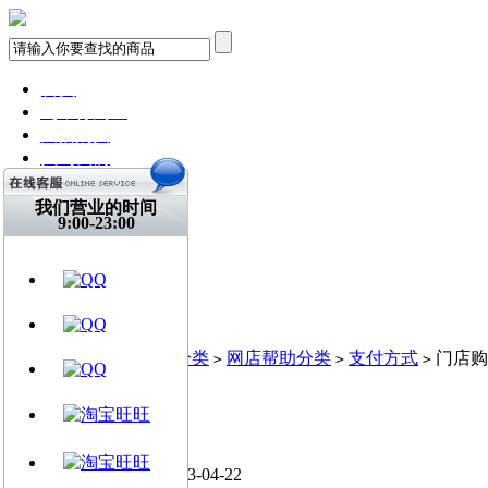
首页
飞琴行淘宝
天猫购买
找到我们
关注微博
视频网站
我们营业的时间
9:00-23:00
文章资讯
门店信息
交流平台
古典吉他
乐器周边
当前位置:
首页
系统分类
网店帮助分类
支付方式
门店购
>
>
>
>
门店购买
飞琴行FLYMUSIC / 2013-04-22