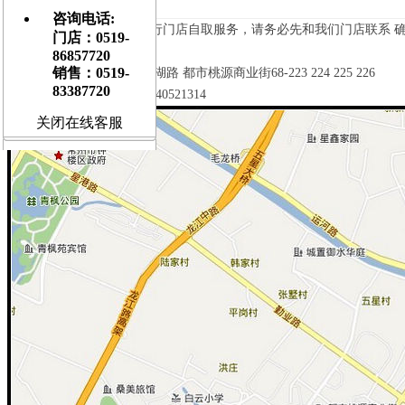
[
大
] [
中
] [
小
]
咨询电话:
您也可以选择 到我们飞琴行门店自取服务，请务必先和我们门店联系 
门店：0519-
86857720
销售：0519-
地址：江苏常州 钟楼区 星湖路 都市桃源商业街68-223 224 225 226
83387720
电话：0519-86857720 15240521314
关闭在线客服