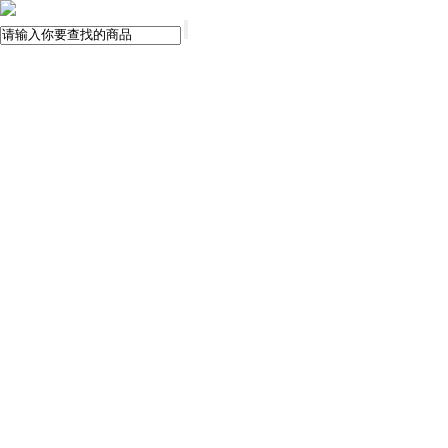
首页
飞琴行淘宝
天猫购买
找到我们
关注微博
视频网站
文章资讯
门店信息
交流平台
古典吉他
乐器周边