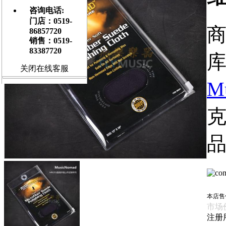
咨询电话:
门店：0519-
商
86857720
销售：0519-
83387720
库
关闭在线客服
M
品
本店售
市场
注册