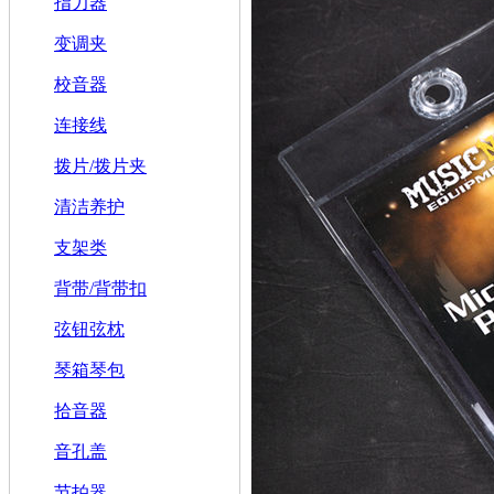
指力器
变调夹
校音器
连接线
拨片/拨片夹
清洁养护
支架类
背带/背带扣
弦钮弦枕
琴箱琴包
拾音器
音孔盖
节拍器