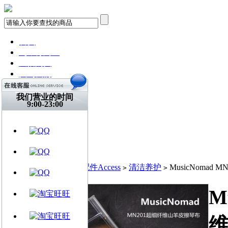
首页
飞琴行淘宝
天猫购买
找到我们
关注微博
视频网站
我们营业的时间
9:00-23:00
文章资讯
门店信息
交流平台
古典吉他
乐器周边
当前位置:
首页
乐器配件Access
清洁养护
MusicNomad
>
>
>
M
维