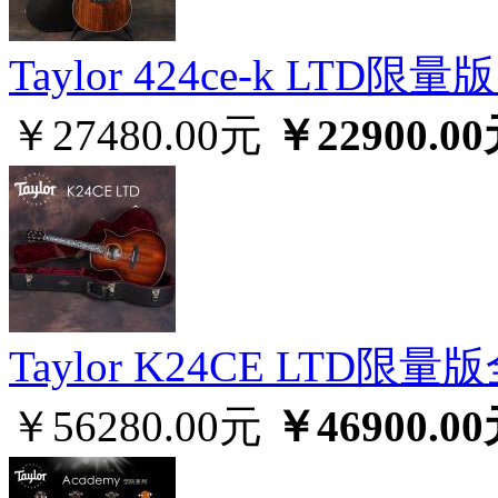
Taylor 424ce-k LT
￥27480.00元
￥22900.0
Taylor K24CE LTD
￥56280.00元
￥46900.0