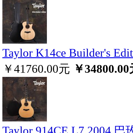
Taylor K14ce Builder'
￥41760.00元
￥34800.0
Taylor 914CE L7 2