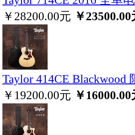
￥28200.00元
￥23500.0
Taylor 414CE Blackw
￥19200.00元
￥16000.0