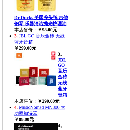
Dr.Ducks 美国斧头鸭 吉他
钢琴 乐器清洁抛光护理油
本店售价：
￥98.00元
3.
JBL GO 音乐金砖 无线
蓝牙音箱
￥299.00元
3。
JBL
GO
音乐
金砖
无线
蓝牙
音箱
本店售价：
￥299.00元
4.
MusicNomad MN300 大
功率加湿器
￥89.00元
4。