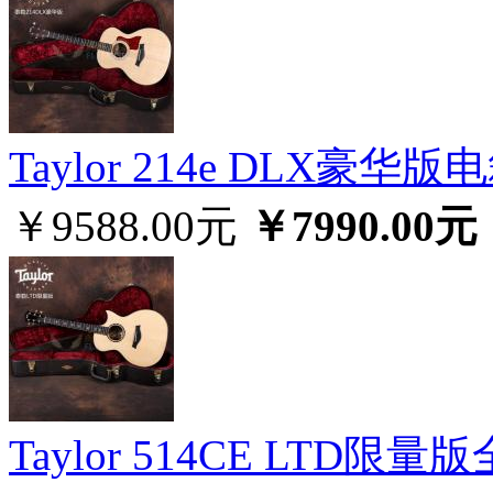
Taylor 214e DLX豪华
￥9588.00元
￥7990.00元
Taylor 514CE LTD