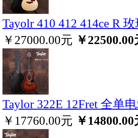
Tayolr 410 412 414
￥27000.00元
￥22500.0
Taylor 322E 12Fret
￥17760.00元
￥14800.0