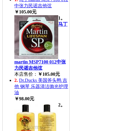
中张力民谣吉他弦
￥105.00元
1。
马丁
martin MSP7100 012中张
力民谣吉他弦
本店售价：
￥105.00元
2.
Dr.Ducks 美国斧头鸭 吉
他 钢琴 乐器清洁抛光护理
油
￥98.00元
2。