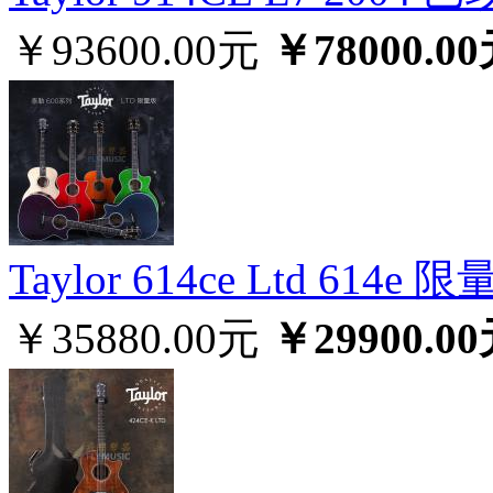
￥93600.00元
￥78000.0
Taylor 614ce Ltd 6
￥35880.00元
￥29900.0