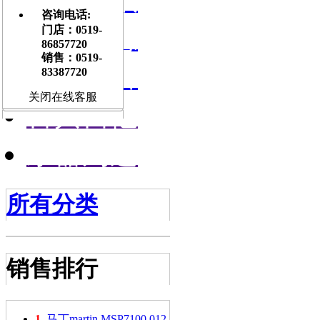
咨询电话:
门店信息
门店：0519-
86857720
销售：0519-
交流平台
83387720
关闭在线客服
古典吉他
乐器周边
所有分类
销售排行
1.
马丁martin MSP7100 012