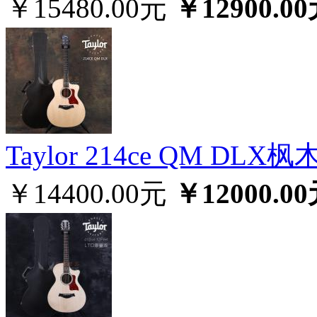
￥15480.00元
￥12900.0
Taylor 214ce QM D
￥14400.00元
￥12000.0