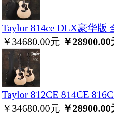
Taylor 814ce DLX豪
￥34680.00元
￥28900.0
Taylor 812CE 814CE 
￥34680.00元
￥28900.0