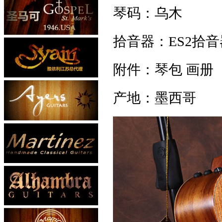
琴码：乌木
拾音器：ES2拾音
附件：琴包 画册
产地：墨西哥