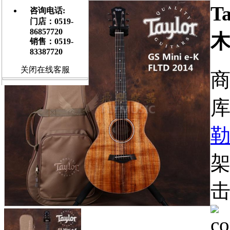
T
咨询电话:
门店：0519-
86857720
销售：0519-
83387720
关闭在线客服
商
库
架
击