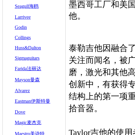
墨西哥工厂和美国
Seagull海鸥
他。
Larrivee
Godin
Collings
泰勒吉他因融合
Huss&Dalton
Sigmaguitars
关注而闻名，被
Farida法丽达
磨，激光和其他
Mayson曼森
创新中，有获得专利
Alvarez
结构上的第一项重大创
Eastman伊斯特曼
拾音器。
Dove
Magic麦杰克
Taylor吉他的使用
Maestro美诗特