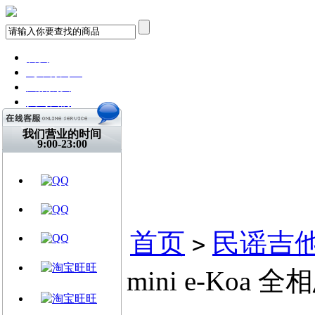
首页
飞琴行淘宝
天猫购买
找到我们
关注微博
视频网站
我们营业的时间
9:00-23:00
文章资讯
门店信息
交流平台
古典吉他
乐器周边
当前位置:
首页
民谣吉他A
>
Taylor GS mini e-Ko