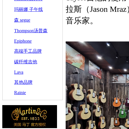
拉斯（Jason M
玛丽娜 子午线
音乐家。
森 segue
Thompson汤普森
Epiphone
高端手工品牌
碳纤维吉他
Lava
其他品牌
Rainie