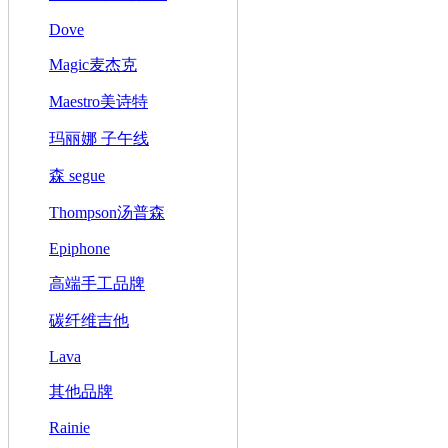
Dove
Magic麦杰克
Maestro美诗特
玛丽娜 子午线
森 segue
Thompson汤普森
Epiphone
高端手工品牌
碳纤维吉他
Lava
其他品牌
Rainie