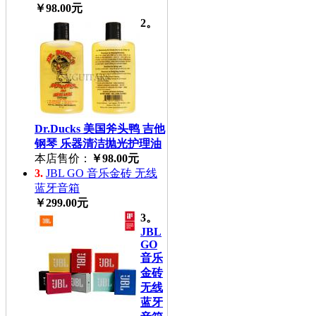
￥98.00元
2。
Dr.Ducks 美国斧头鸭 吉他
钢琴 乐器清洁抛光护理油
本店售价：
￥98.00元
3.
JBL GO 音乐金砖 无线
蓝牙音箱
￥299.00元
3。
JBL
GO
音乐
金砖
无线
蓝牙