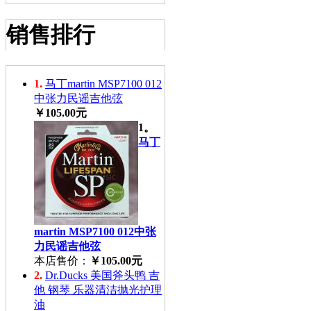
销售排行
1.
马丁martin MSP7100 012
中张力民谣吉他弦
￥105.00元
1。
马丁
martin MSP7100 012中张
力民谣吉他弦
本店售价：
￥105.00元
2.
Dr.Ducks 美国斧头鸭 吉
他 钢琴 乐器清洁抛光护理
油