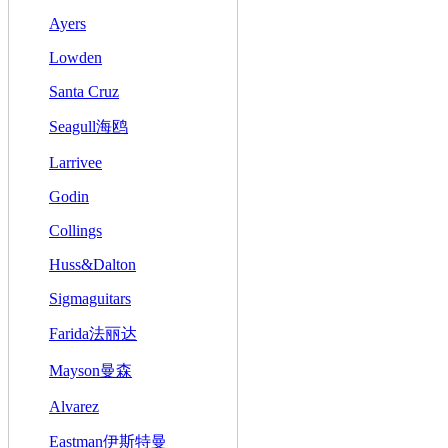
Ayers
Lowden
Santa Cruz
Seagull海鸥
Larrivee
Godin
Collings
Huss&Dalton
Sigmaguitars
Farida法丽达
Mayson曼森
Alvarez
Eastman伊斯特曼