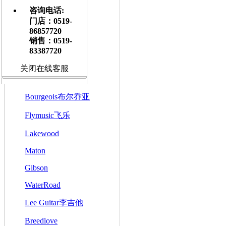
Customshop
咨询电话:
门店：0519-
美产
86857720
销售：0519-
墨西哥产
83387720
马丁配件
关闭在线客服
Taylor 泰勒
Bourgeois布尔乔亚
Flymusic飞乐
Lakewood
Maton
Gibson
WaterRoad
Lee Guitar李吉他
Breedlove