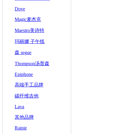
Dove
Magic麦杰克
Maestro美诗特
玛丽娜 子午线
森 segue
Thompson汤普森
Epiphone
高端手工品牌
碳纤维吉他
Lava
其他品牌
Rainie