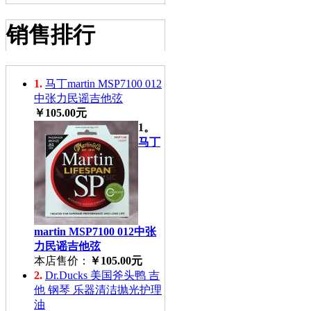
销售排行
1.
马丁martin MSP7100 012
中张力民谣吉他弦
￥105.00元
1。
马丁
martin MSP7100 012中张
力民谣吉他弦
本店售价：
￥105.00元
2.
Dr.Ducks 美国斧头鸭 吉
他 钢琴 乐器清洁抛光护理
油