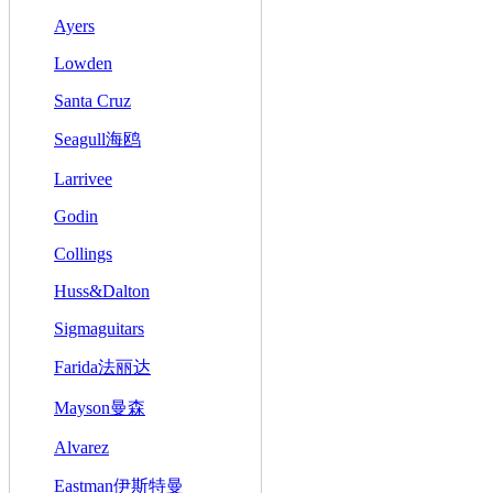
Ayers
Lowden
Santa Cruz
Seagull海鸥
Larrivee
Godin
Collings
Huss&Dalton
Sigmaguitars
Farida法丽达
Mayson曼森
Alvarez
Eastman伊斯特曼