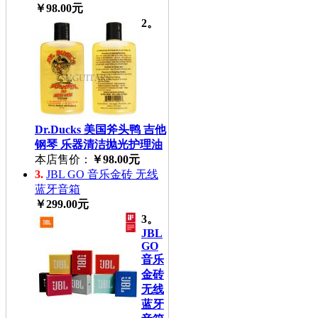
￥98.00元
2。
Dr.Ducks 美国斧头鸭 吉他
钢琴 乐器清洁抛光护理油
本店售价：
￥98.00元
3.
JBL GO 音乐金砖 无线
蓝牙音箱
￥299.00元
3。
JBL
GO
音乐
金砖
无线
蓝牙