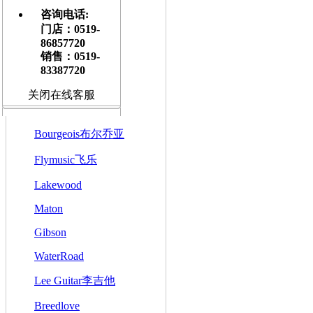
Customshop
咨询电话:
门店：0519-
美产
86857720
销售：0519-
墨西哥产
83387720
马丁配件
关闭在线客服
Taylor 泰勒
Bourgeois布尔乔亚
Flymusic飞乐
Lakewood
Maton
Gibson
WaterRoad
Lee Guitar李吉他
Breedlove