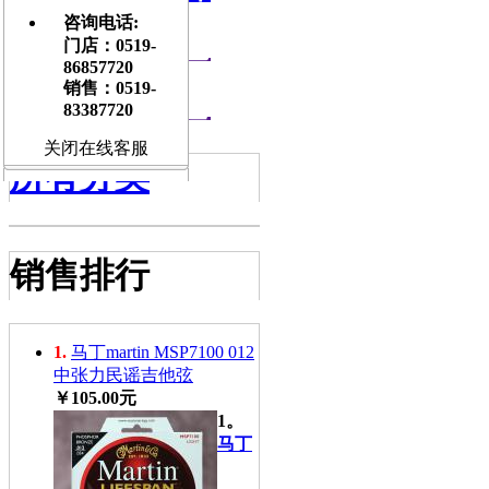
咨询电话:
古典吉他
门店：0519-
86857720
乐器周边
销售：0519-
83387720
关闭在线客服
所有分类
销售排行
1.
马丁martin MSP7100 012
中张力民谣吉他弦
￥105.00元
1。
马丁