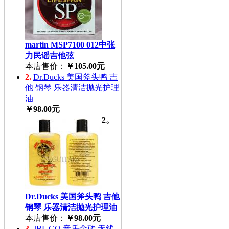
martin MSP7100 012中张
力民谣吉他弦
本店售价：
￥105.00元
2.
Dr.Ducks 美国斧头鸭 吉
他 钢琴 乐器清洁抛光护理
油
￥98.00元
2。
Dr.Ducks 美国斧头鸭 吉他
钢琴 乐器清洁抛光护理油
本店售价：
￥98.00元
3.
JBL GO 音乐金砖 无线