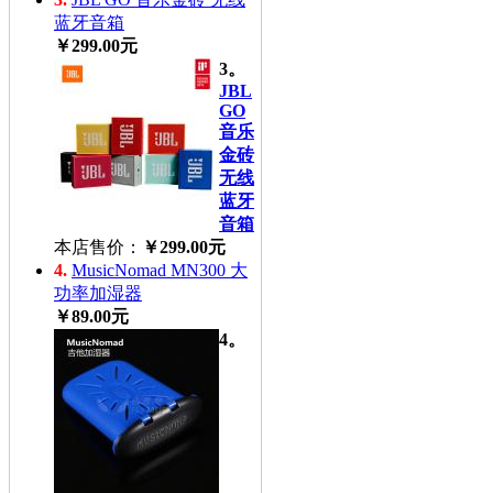
蓝牙音箱
￥299.00元
3。
JBL
GO
音乐
金砖
无线
蓝牙
音箱
本店售价：
￥299.00元
4.
MusicNomad MN300 大
功率加湿器
￥89.00元
4。