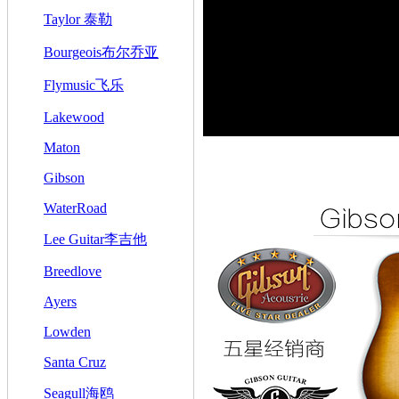
Taylor 泰勒
Bourgeois布尔乔亚
Flymusic飞乐
Lakewood
Maton
Gibson
WaterRoad
Lee Guitar李吉他
Breedlove
Ayers
Lowden
Santa Cruz
Seagull海鸥