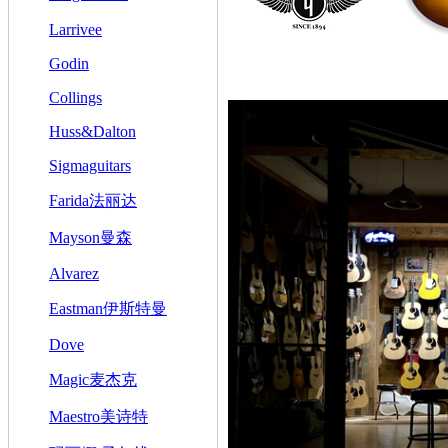
Larrivee
Godin
Collings
Huss&Dalton
Sigmaguitars
Farida法丽达
Mayson曼森
Alvarez
Eastman伊斯特曼
Dove
Magic麦杰克
Maestro美诗特