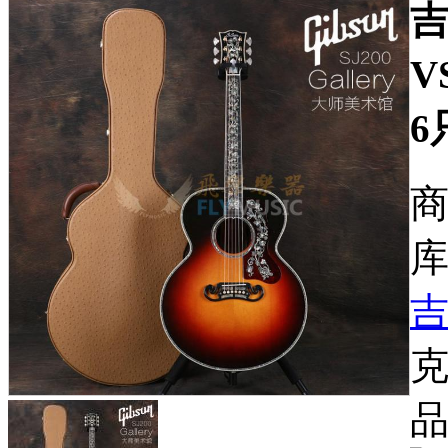
吉
V
6
商
库
品