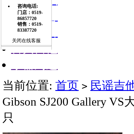
咨询电话:
门店信息
门店：0519-
86857720
销售：0519-
交流平台
83387720
关闭在线客服
古典吉他
乐器周边
当前位置:
首页
民谣吉他A
>
Gibson SJ200 Galle
只