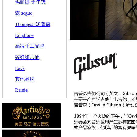
玛丽娜 子午线
森 segue
Thompson汤普森
Epiphone
高端手工品牌
碳纤维吉他
Lava
其他品牌
Rainie