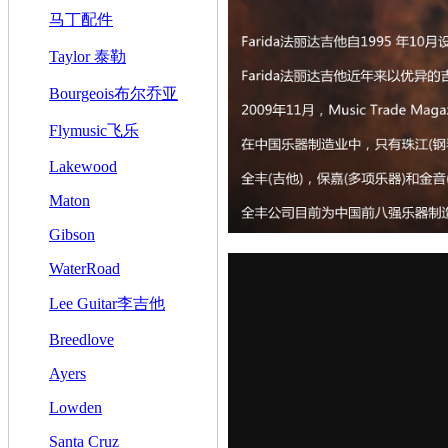
马丁配件
Taylor 泰勒
Bourgeois布尔乔亚
Flymusic飞乐
Lakewood
Maton
Gibson
WaterRoad
Lee Guitar李吉他
Breedlove
Ayers
Lowden
Santa Cruz