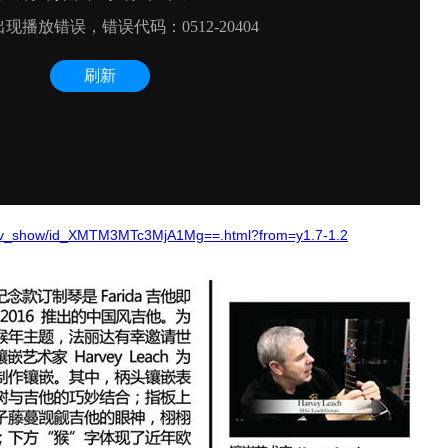
om/v_show/id_XMTM3MTc3MjA1Mg==.html?from=y1.7-1.2