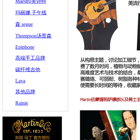
Maestro美诗特
玛丽娜 子午线
森 segue
Thompson汤普森
Epiphone
高端手工品牌
碳纤维吉他
Lava
其他品牌
Rainie