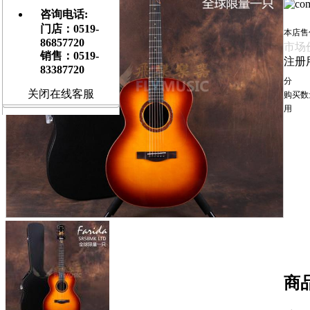
咨询电话:
门店：0519-
本店售
86857720
市场
销售：0519-
注册
83387720
分
关闭在线客服
购买数
用
商