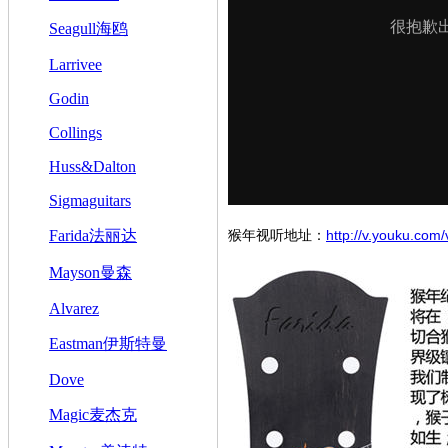
Seagull海鸥
Larrivee
Godin
Collings
Huss&Dalton
Sigmaguitars
Farida法丽达
猴年视听地址：
http://v.youku.c
Mayson曼森
Alvarez
Eastman伊斯特曼
Dove
Magic麦杰克