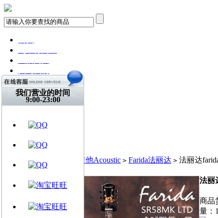
首页
飞琴行淘宝
天猫购买
找到我们
关注微博
视频网站
我们营业的时间
9:00-23:00
文章资讯
门店信息
交流平台
古典吉他
乐器周边
当前位置:
首页
民谣吉他Acoustic
Farida法丽达
法丽达far
>
>
>
法丽达
商品货
量：1