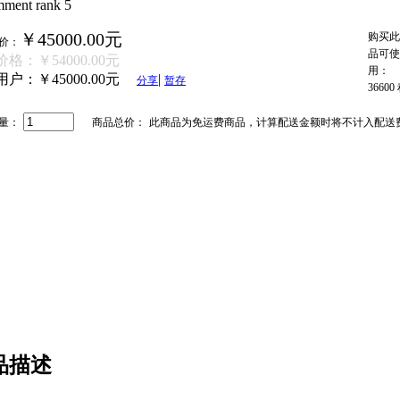
￥45000.00元
购买此
价：
品可使
价格：
￥54000.00元
用：
用户：
￥45000.00元
|
分享
暂存
36600
量：
商品总价：
此商品为免运费商品，计算配送金额时将不计入配送
品描述