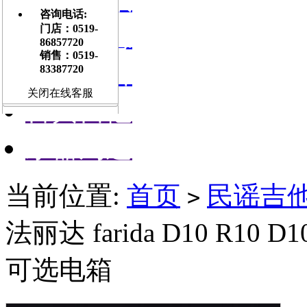
咨询电话:
门店信息
门店：0519-
86857720
销售：0519-
交流平台
83387720
关闭在线客服
古典吉他
乐器周边
当前位置:
首页
民谣吉他A
>
法丽达 farida D10 R10
可选电箱