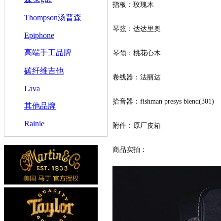
指板：玫瑰木
Thompson汤普森
琴弦：达达里奥
Epiphone
高端手工品牌
琴颈：桃花心木
碳纤维吉他
卷线器：法丽达
Lava
拾音器：fishman presys blend(301)
其他品牌
Rainie
附件：原厂皮箱
商品实拍
：