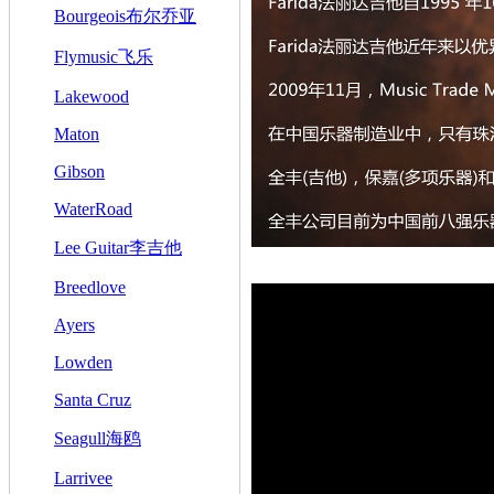
Bourgeois布尔乔亚
Flymusic飞乐
Lakewood
Maton
Gibson
WaterRoad
Lee Guitar李吉他
Breedlove
Ayers
Lowden
Santa Cruz
Seagull海鸥
Larrivee