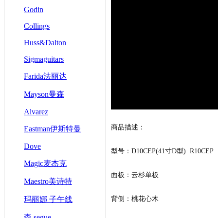
Godin
Collings
Huss&Dalton
Sigmaguitars
Farida法丽达
Mayson曼森
Alvarez
商品描述
：
Eastman伊斯特曼
Dove
型号：D10CEP(41寸D型) R10CEP
Magic麦杰克
面板：云杉单板
Maestro美诗特
玛丽娜 子午线
背侧：桃花心木
森 segue