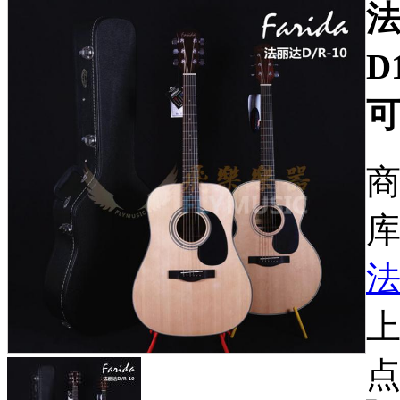
法
D
商
库
上
点